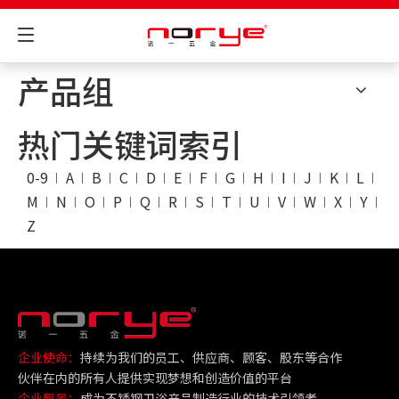
产品组
热门关键词索引
0-9
A
B
C
D
E
F
G
H
I
J
K
L
M
N
O
P
Q
R
S
T
U
V
W
X
Y
Z
企业使命：
持续为我们的员工、供应商、顾客、股东等合作
伙伴在内的所有人提供实现梦想和创造价值的平台
企业愿景：
成为不锈钢卫浴产品制造行业的技术引领者