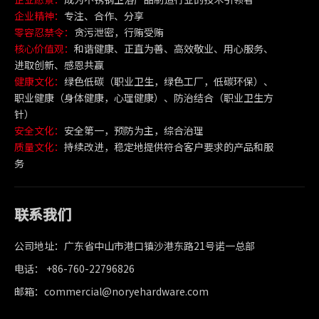
企业精神：
专注、合作、分享
零容忍禁令：
贪污泄密，行贿受贿
核心价值观：
和谐健康、正直为善、高效敬业、用心服务、
进取创新、感恩共赢
健康文化：
绿色低碳（职业卫生，绿色工厂，低碳环保）、
职业健康（身体健康，心理健康）、防治结合（职业卫生方
针）
安全文化：
安全第一，预防为主，综合治理
质量文化：
持续改进，稳定地提供符合客户要求的产品和服
务
联系我们
公司地址：广东省中山市港口镇沙港东路21号诺一总部
电话： +86-760-22796826
邮箱：commercial@noryehardware.com