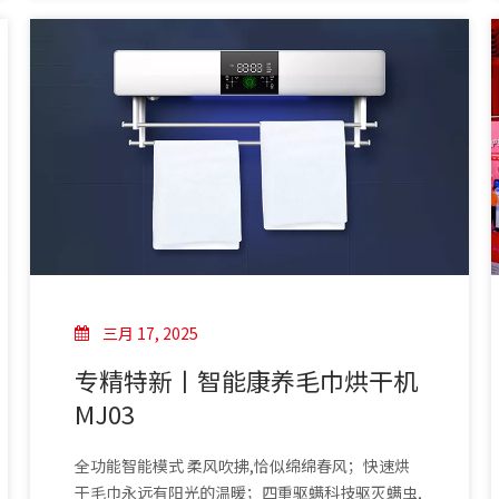
热毛巾架、烘干机和卫浴五金配件等。
三月 17, 2025
专精特新丨智能康养毛巾烘干机
MJ03
全功能智能模式 柔风吹拂,恰似绵绵春风；快速烘
干毛巾永远有阳光的温暖；四重驱螨科技驱灭螨虫,