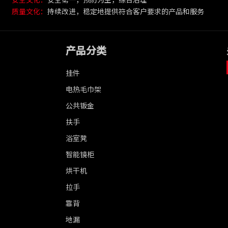
质量文化：
持续改进，稳定地提供符合客户要求的产品和服务
产品分类
挂件
电热毛巾架
公共钣金
扶手
浴室凳
智能镜柜
烘干机
拉手
靠背
地漏