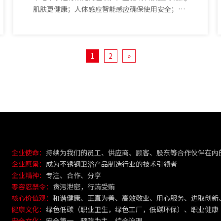
肌肤更健康；人体感应智能感应确保使用安全；负
离子释放*去除异味 保持清新环境；强效消毒杀菌
您的健康我来守护；超声波驱螨*；智能互联*
1
2
»
企业使命：
持续为我们的员工、供应商、顾客、股东等合作伙伴在内
企业愿景：
成为不锈钢卫浴产品制造行业的技术引领者
企业精神：
专注、合作、分享
零容忍禁令：
贪污泄密，行贿受贿
核心价值观：
和谐健康、正直为善、高效敬业、用心服务、进取创新
健康文化：
绿色低碳（职业卫生，绿色工厂，低碳环保）、职业健康
安全文化：
安全第一，预防为主，综合治理