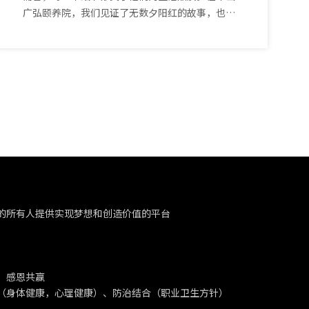
广弘颐养院，我们见证了无数夕阳红的故事，也深
知老年人的生活需求。今天，诺一五金为这里的老
人们带来了一份特别的礼物——抗菌安全扶手。
的所有人提供实现梦想和创造价值的平台
、感恩共赢
（身体健康，心理健康）、防治结合（职业卫生方针）