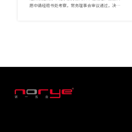
愿中请经稳书处考察，常务理事会审议通过，决定
接收中山市诺一五会制品有限公司为我会会员单位
成都市健康服务业商会2025年4月14日