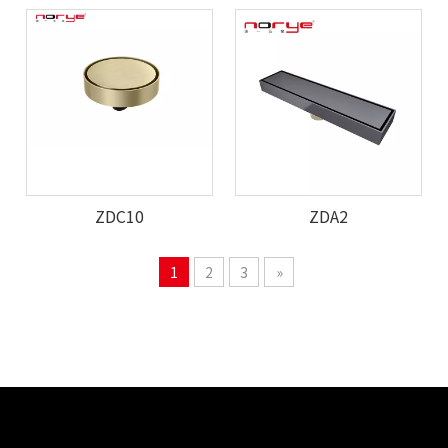
ZDC10
ZDA2
1
2
3
»