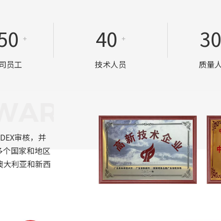
50
40
3
+
+
司员工
技术人员
质量
EDEX审核，并
多个国家和地区
、澳大利亚和新西