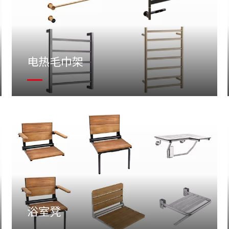
电热毛巾架
浴室凳