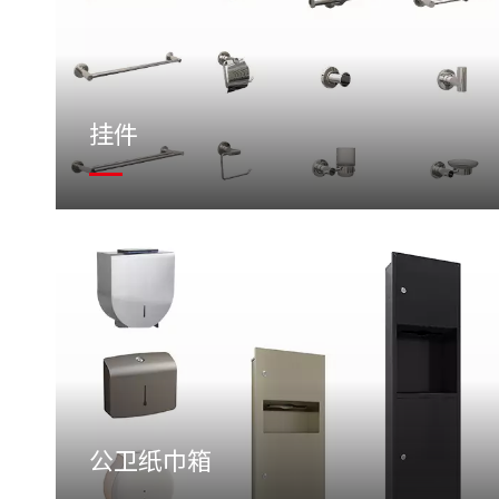
挂件
公卫纸巾箱