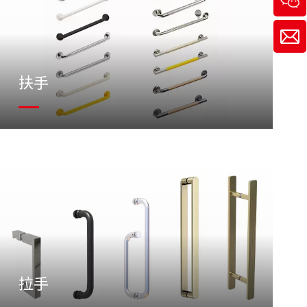
扶手
拉手