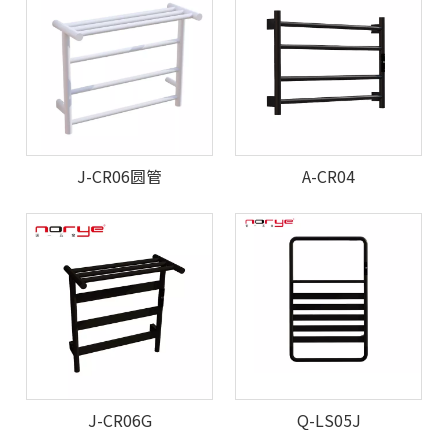
J-CR06圆管
A-CR04
J-CR06G
Q-LS05J