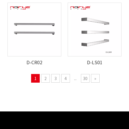
D-CR02
D-LS01
1
2
3
4
...
30
»