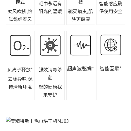
模式
技
毛巾永远有
智能感应确
柔风吹拂,恰
阳光的温暖
驱灭螨虫,肌
保使用安全
似绵绵春风
肤更健康
超声波驱螨*
智能互联*
负离子释放*
强效消毒杀
菌
去除异味 保
持清新环境
您的健康我
来守护