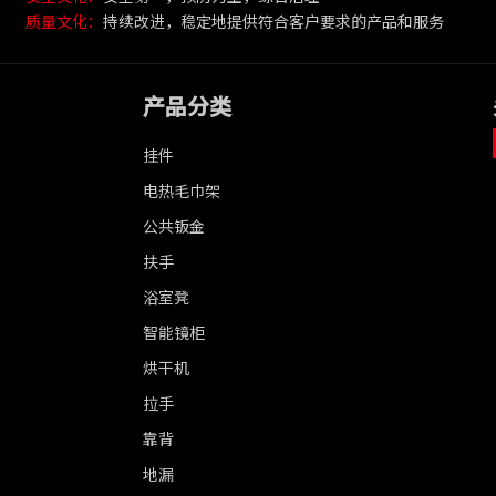
质量文化：
持续改进，稳定地提供符合客户要求的产品和服务
产品分类
挂件
电热毛巾架
公共钣金
扶手
浴室凳
智能镜柜
烘干机
拉手
靠背
地漏