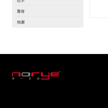
拉手
靠背
地漏