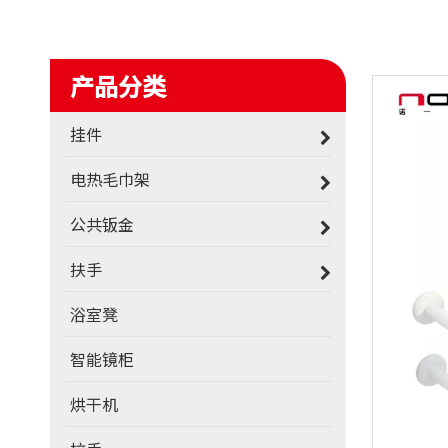
产品分类
挂件
电热毛巾架
公共钣金
扶手
浴室凳
智能镜柜
烘干机