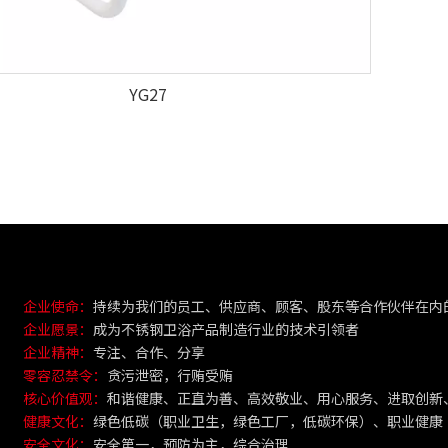
YG27
企业使命：
持续为我们的员工、供应商、顾客、股东等合作伙伴在内
企业愿景：
成为不锈钢卫浴产品制造行业的技术引领者
企业精神：
专注、合作、分享
零容忍禁令：
贪污泄密，行贿受贿
核心价值观：
和谐健康、正直为善、高效敬业、用心服务、进取创新
健康文化：
绿色低碳（职业卫生，绿色工厂，低碳环保）、职业健康
安全文化：
安全第一，预防为主，综合治理