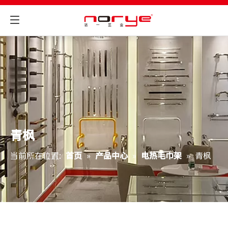
青枫
当前所在位置:
首页
»
产品中心
»
电热毛巾架
»
青枫