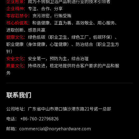
企业愿景：
成为不锈钢卫浴产品制造行业的技术引领者
企业精神：
专注、合作、分享
零容忍禁令：
贪污泄密，行贿受贿
核心价值观：
和谐健康、正直为善、高效敬业、用心服务、
进取创新、感恩共赢
健康文化：
绿色低碳（职业卫生，绿色工厂，低碳环保）、
职业健康（身体健康，心理健康）、防治结合（职业卫生方
针）
安全文化：
安全第一，预防为主，综合治理
质量文化：
持续改进，稳定地提供符合客户要求的产品和服
务
联系我们
公司地址：广东省中山市港口镇沙港东路21号诺一总部
电话： +86-760-22796826
邮箱：commercial@noryehardware.com