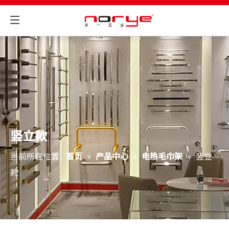
竖立款
当前所在位置:
首页
»
产品中心
»
电热毛巾架
»
竖立
款