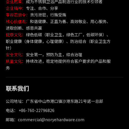
企业愿景：
成为不锈钢卫浴产品制造行业的技术引领者
企业精神：
专注、合作、分享
零容忍禁令：
贪污泄密，行贿受贿
核心价值观：
和谐健康、正直为善、高效敬业、用心服务、
进取创新、感恩共赢
健康文化：
绿色低碳（职业卫生，绿色工厂，低碳环保）、
职业健康（身体健康，心理健康）、防治结合（职业卫生方
针）
安全文化：
安全第一，预防为主，综合治理
质量文化：
持续改进，稳定地提供符合客户要求的产品和服
务
联系我们
公司地址：广东省中山市港口镇沙港东路21号诺一总部
电话： +86-760-22796826
邮箱：commercial@noryehardware.com