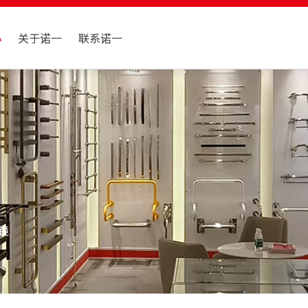
心
关于诺一
联系诺一
镜