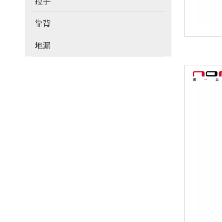
拉手
靠背
地漏