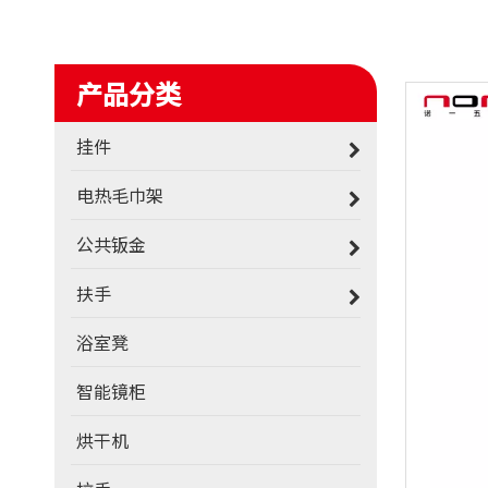
产品分类
挂件
电热毛巾架
公共钣金
扶手
浴室凳
智能镜柜
烘干机