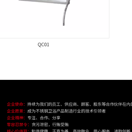
QC01
企业使命：
持续为我们的员工、供应商、顾客、股东等合作伙伴在内
企业愿景：
成为不锈钢卫浴产品制造行业的技术引领者
企业精神：
专注、合作、分享
零容忍禁令：
贪污泄密，行贿受贿
核心价值观：
和谐健康、正直为善、高效敬业、用心服务、进取创新