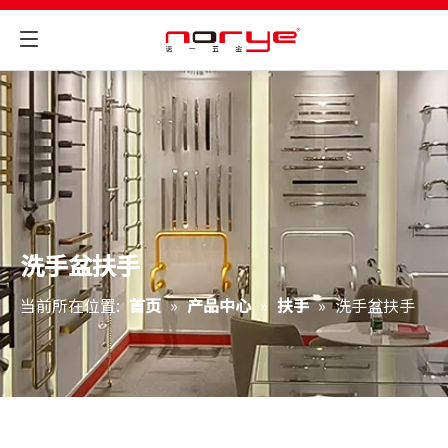
洗手盆扶手
当前所在位置:
首页
»
产品中心
»
扶手
»
洗手盆扶手