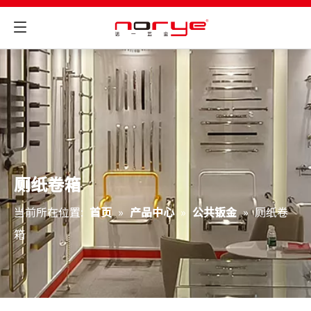
厕纸卷箱
当前所在位置:
首页
»
产品中心
»
公共钣金
»
厕纸卷
箱