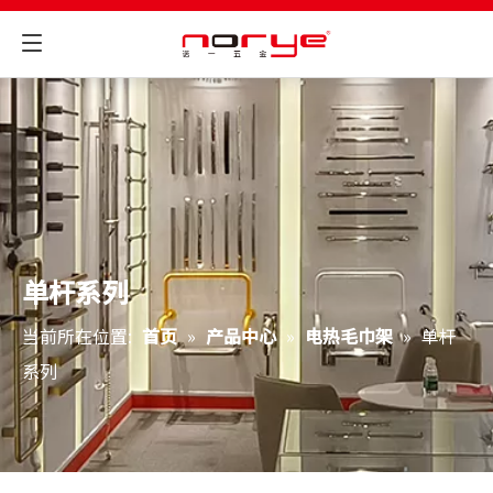
单杆系列
当前所在位置:
首页
»
产品中心
»
电热毛巾架
»
单杆
系列