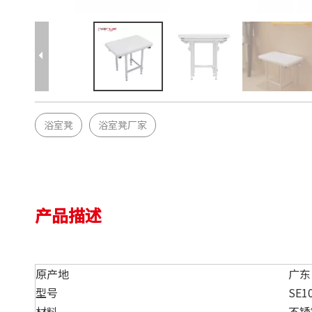
浴室凳
浴室凳厂家
产品描述
原产地
广东
型号
SE1
材料
不锈