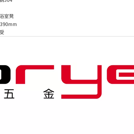
浴室凳
*390mm
受