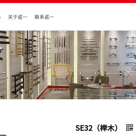
心
关于诺一
联系诺一
SE32（榉木）