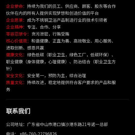
企业使命：
持续为我们的员工、供应商、顾客、股东等合作
伙伴在内的所有人提供实现梦想和创造价值的平台
企业愿景：
成为不锈钢卫浴产品制造行业的技术引领者
企业精神：
专注、合作、分享
零容忍禁令：
贪污泄密，行贿受贿
核心价值观：
和谐健康、正直为善、高效敬业、用心服务、
进取创新、感恩共赢
健康文化：
绿色低碳（职业卫生，绿色工厂，低碳环保）、
职业健康（身体健康，心理健康）、防治结合（职业卫生方
针）
安全文化：
安全第一，预防为主，综合治理
质量文化：
持续改进，稳定地提供符合客户要求的产品和服
务
联系我们
公司地址：广东省中山市港口镇沙港东路21号诺一总部
电话： +86-760-22796826