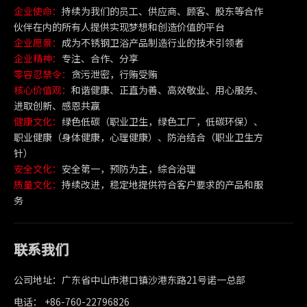
企业使命：
持续为我们的员工、供应商、顾客、股东等合作
伙伴在内的所有人提供实现梦想和创造价值的平台
企业愿景：
成为不锈钢卫浴产品制造行业的技术引领者
企业精神：
专注、合作、分享
零容忍禁令：
贪污泄密，行贿受贿
核心价值观：
和谐健康、正直为善、高效敬业、用心服务、
进取创新、感恩共赢
健康文化：
绿色低碳（职业卫生，绿色工厂，低碳环保）、
职业健康（身体健康，心理健康）、防治结合（职业卫生方
针）
安全文化：
安全第一，预防为主，综合治理
质量文化：
持续改进，稳定地提供符合客户要求的产品和服
务
联系我们
公司地址：广东省中山市港口镇沙港东路21号诺一总部
电话： +86-760-22796826