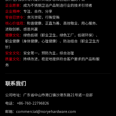
企业愿景：
成为不锈钢卫浴产品制造行业的技术引领者
企业精神：
专注、合作、分享
零容忍禁令：
贪污泄密，行贿受贿
核心价值观：
和谐健康、正直为善、高效敬业、用心服务、
进取创新、感恩共赢
健康文化：
绿色低碳（职业卫生，绿色工厂，低碳环保）、
职业健康（身体健康，心理健康）、防治结合（职业卫生方
针）
安全文化：
安全第一，预防为主，综合治理
质量文化：
持续改进，稳定地提供符合客户要求的产品和服
务
联系我们
公司地址：广东省中山市港口镇沙港东路21号诺一总部
电话： +86-760-22796826
邮箱：commercial@noryehardware.com