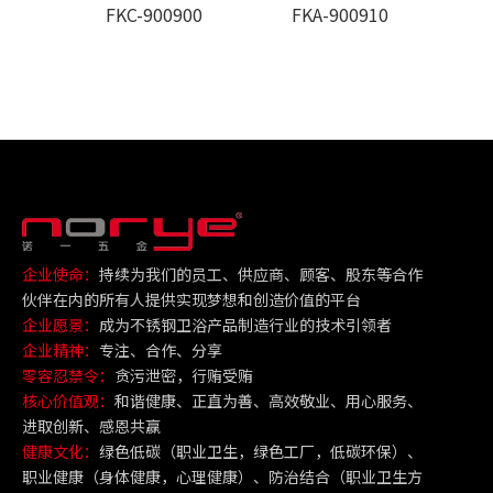
FKC-900900
FKA-900910
F
企业使命：
持续为我们的员工、供应商、顾客、股东等合作
伙伴在内的所有人提供实现梦想和创造价值的平台
企业愿景：
成为不锈钢卫浴产品制造行业的技术引领者
企业精神：
专注、合作、分享
零容忍禁令：
贪污泄密，行贿受贿
核心价值观：
和谐健康、正直为善、高效敬业、用心服务、
进取创新、感恩共赢
健康文化：
绿色低碳（职业卫生，绿色工厂，低碳环保）、
职业健康（身体健康，心理健康）、防治结合（职业卫生方