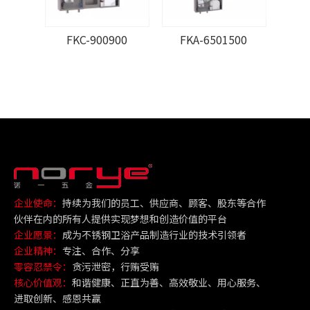
FKC-900900
FKA-6501500
F
企业使命：
持续为我们的员工、供应商、顾客、股东等合作
伙伴在内的所有人提供实现梦想和创造价值的平台
企业愿景：
成为不锈钢卫浴产品制造行业的技术引领者
企业精神：
专注、合作、分享
零容忍禁令：
贪污泄密，行贿受贿
核心价值观：
和谐健康、正直为善、高效敬业、用心服务、
进取创新、感恩共赢