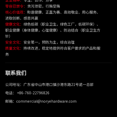
企业精神：
专注、合作、分享
零容忍禁令：
贪污泄密，行贿受贿
核心价值观：
和谐健康、正直为善、高效敬业、用心服务、
进取创新、感恩共赢
健康文化：
绿色低碳（职业卫生，绿色工厂，低碳环保）、
职业健康（身体健康，心理健康）、防治结合（职业卫生方
针）
安全文化：
安全第一，预防为主，综合治理
质量文化：
持续改进，稳定地提供符合客户要求的产品和服
务
联系我们
公司地址：广东省中山市港口镇沙港东路21号诺一总部
电话： +86-760-22796826
邮箱：commercial@noryehardware.com