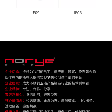
JE09
JE08
企业使命：
持续为我们的员工、供应商、顾客、股东等合作
伙伴在内的所有人提供实现梦想和创造价值的平台
企业愿景：
成为不锈钢卫浴产品制造行业的技术引领者
企业精神：
专注、合作、分享
零容忍禁令：
贪污泄密，行贿受贿
核心价值观：
和谐健康、正直为善、高效敬业、用心服务、
进取创新、感恩共赢
健康文化：
绿色低碳（职业卫生，绿色工厂，低碳环保）、