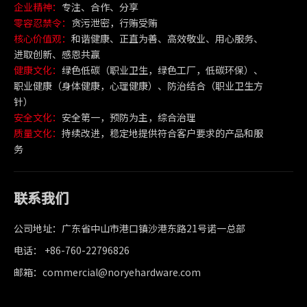
企业精神：
专注、合作、分享
零容忍禁令：
贪污泄密，行贿受贿
核心价值观：
和谐健康、正直为善、高效敬业、用心服务、
进取创新、感恩共赢
健康文化：
绿色低碳（职业卫生，绿色工厂，低碳环保）、
职业健康（身体健康，心理健康）、防治结合（职业卫生方
针）
安全文化：
安全第一，预防为主，综合治理
质量文化：
持续改进，稳定地提供符合客户要求的产品和服
务
联系我们
公司地址：广东省中山市港口镇沙港东路21号诺一总部
电话： +86-760-22796826
邮箱：commercial@noryehardware.com