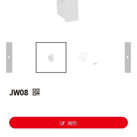
JW08
询价