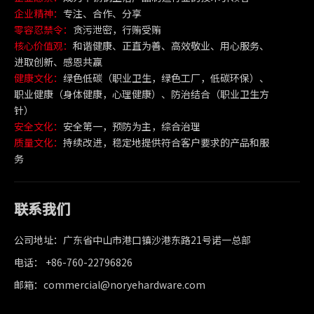
企业精神：
专注、合作、分享
零容忍禁令：
贪污泄密，行贿受贿
核心价值观：
和谐健康、正直为善、高效敬业、用心服务、
进取创新、感恩共赢
健康文化：
绿色低碳（职业卫生，绿色工厂，低碳环保）、
职业健康（身体健康，心理健康）、防治结合（职业卫生方
针）
安全文化：
安全第一，预防为主，综合治理
质量文化：
持续改进，稳定地提供符合客户要求的产品和服
务
联系我们
公司地址：广东省中山市港口镇沙港东路21号诺一总部
电话： +86-760-22796826
邮箱：commercial@noryehardware.com